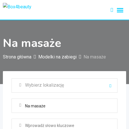
Przejdź
do
treści
Na masaże
Strona główna
Modelki na zabiegi
Na masaże
Na masaże