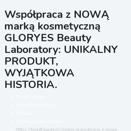
Współpraca z NOWĄ
marką kosmetyczną
GLORYES Beauty
Laboratory: UNIKALNY
PRODUKT,
WYJĄTKOWA
HISTORIA.
Strona główna
Wszystkie reklamy
USŁUGI
Wyposażenie salonów
https://box4beauty.pl/listing/wspolpraca-z-nowa-