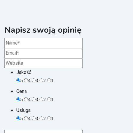
Napisz swoją opinię
Jakość
5
4
3
2
1
Cena
5
4
3
2
1
Usługa
5
4
3
2
1