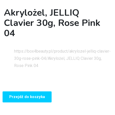
Akrylożel, JELLIQ
Clavier 30g, Rose Pink
04
Strona główna
https://box4beauty.pl/product/akrylozel-jelliq-clavier-
30g-rose-pink-04/
Akrylożel, JELLIQ Clavier 30g,
Rose Pink 04
Przejdź do koszyka