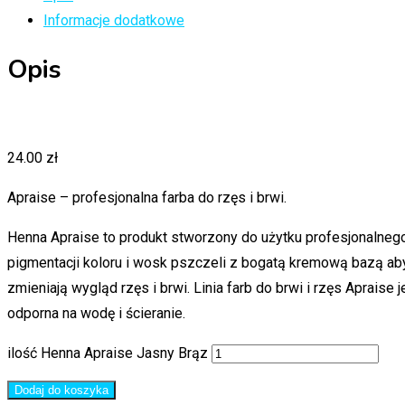
Informacje dodatkowe
Opis
24.00
zł
Apraise – profesjonalna farba do rzęs i brwi.
Henna Apraise to produkt stworzony do użytku profesjonalneg
pigmentacji koloru i wosk pszczeli z bogatą kremową bazą aby 
zmieniają wygląd rzęs i brwi. Linia farb do brwi i rzęs Apraise
odporna na wodę i ścieranie.
ilość Henna Apraise Jasny Brąz
Dodaj do koszyka