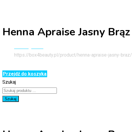
Henna Apraise Jasny Brąz
Strona główna
https://box4beauty.pl/product/henna-apraise-jasny-braz/
Przejdź do koszyka
Szukaj
Szukaj