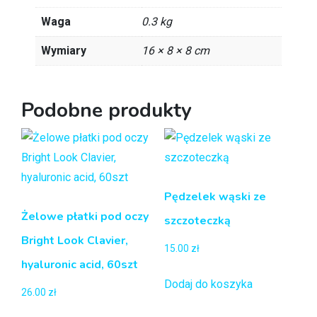
Waga
0.3 kg
Wymiary
16 × 8 × 8 cm
Podobne produkty
Pędzelek wąski ze
Żelowe płatki pod oczy
szczoteczką
Bright Look Clavier,
15.00
zł
hyaluronic acid, 60szt
Dodaj do koszyka
26.00
zł