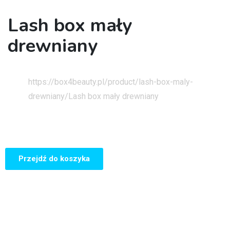
Lash box mały
drewniany
Strona główna
https://box4beauty.pl/product/lash-box-maly-
drewniany/
Lash box mały drewniany
Przejdź do koszyka