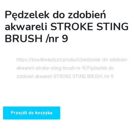
Pędzelek do zdobień
akwareli STROKE STING
BRUSH /nr 9
Strona główna
https://box4beauty.pl/product/pedzelek-do-zdobien-
akwareli-stroke-sting-brush-nr-9/
Pędzelek do
zdobień akwareli STROKE STING BRUSH /nr 9
Przejdź do koszyka