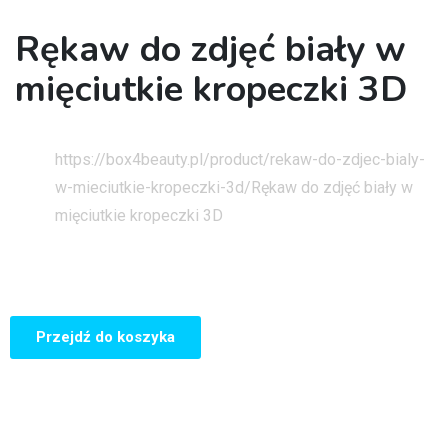
Rękaw do zdjęć biały w
mięciutkie kropeczki 3D
Strona główna
https://box4beauty.pl/product/rekaw-do-zdjec-bialy-
w-mieciutkie-kropeczki-3d/
Rękaw do zdjęć biały w
mięciutkie kropeczki 3D
Przejdź do koszyka