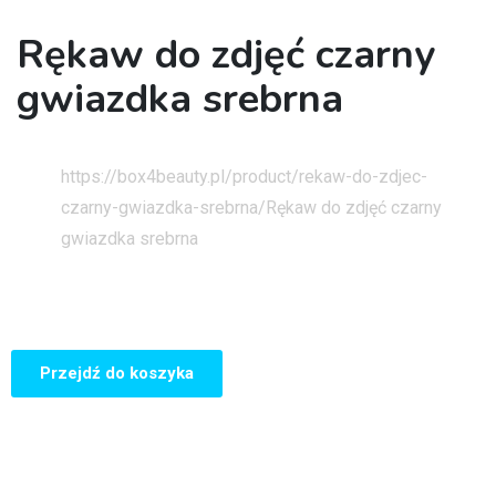
Rękaw do zdjęć czarny
gwiazdka srebrna
Strona główna
https://box4beauty.pl/product/rekaw-do-zdjec-
czarny-gwiazdka-srebrna/
Rękaw do zdjęć czarny
gwiazdka srebrna
Przejdź do koszyka