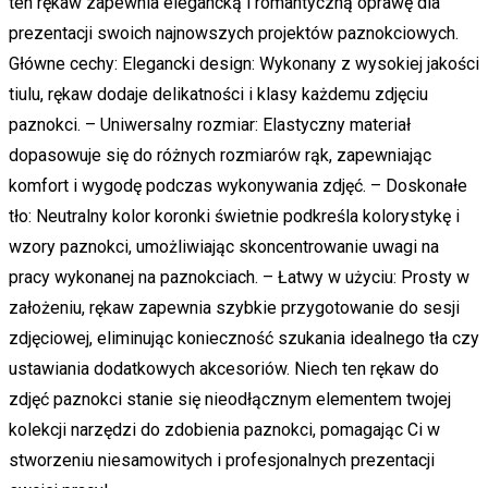
ten rękaw zapewnia elegancką i romantyczną oprawę dla
prezentacji swoich najnowszych projektów paznokciowych.
Główne cechy: Elegancki design: Wykonany z wysokiej jakości
tiulu, rękaw dodaje delikatności i klasy każdemu zdjęciu
paznokci. – Uniwersalny rozmiar: Elastyczny materiał
dopasowuje się do różnych rozmiarów rąk, zapewniając
komfort i wygodę podczas wykonywania zdjęć. – Doskonałe
tło: Neutralny kolor koronki świetnie podkreśla kolorystykę i
wzory paznokci, umożliwiając skoncentrowanie uwagi na
pracy wykonanej na paznokciach. – Łatwy w użyciu: Prosty w
założeniu, rękaw zapewnia szybkie przygotowanie do sesji
zdjęciowej, eliminując konieczność szukania idealnego tła czy
ustawiania dodatkowych akcesoriów. Niech ten rękaw do
zdjęć paznokci stanie się nieodłącznym elementem twojej
kolekcji narzędzi do zdobienia paznokci, pomagając Ci w
stworzeniu niesamowitych i profesjonalnych prezentacji