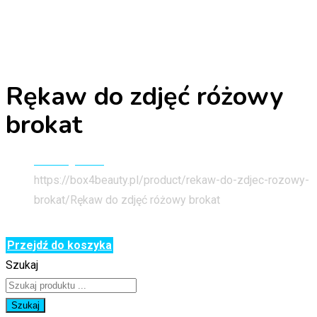
Rękaw do zdjęć różowy
brokat
Strona główna
https://box4beauty.pl/product/rekaw-do-zdjec-rozowy-
brokat/
Rękaw do zdjęć różowy brokat
Przejdź do koszyka
Szukaj
Szukaj