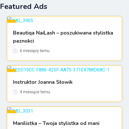
Featured Ads
Beautiqa NaiLash – poszukiwana stylistka
For Praca
paznokci
6 miesięcy temu
Instruktor Joanna Słowik
For Znajdź szkoleniowca
4 miesiące temu
Manilistka – Twoja stylistka od mani
For Gabinety