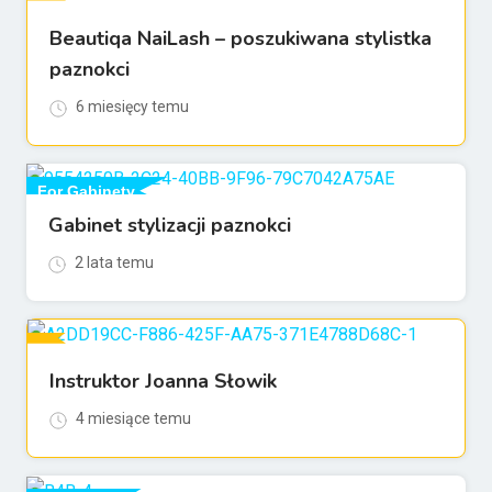
Beautiqa NaiLash – poszukiwana stylistka
For Praca
paznokci
6 miesięcy temu
For Gabinety
Gabinet stylizacji paznokci
2 lata temu
Instruktor Joanna Słowik
For Znajdź szkoleniowca
4 miesiące temu