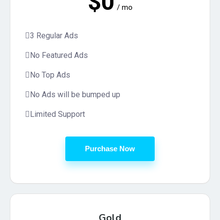
$0
/ mo
3 Regular Ads
No Featured Ads
No Top Ads
No Ads will be bumped up
Limited Support
Purchase Now
Gold