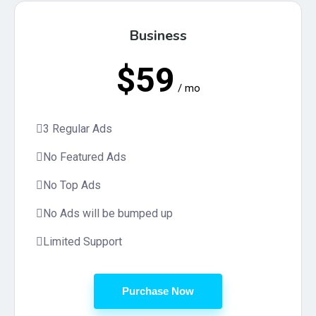
Business
$59
/ mo
3 Regular Ads
No Featured Ads
No Top Ads
No Ads will be bumped up
Limited Support
Purchase Now