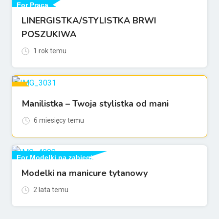
For Praca
LINERGISTKA/STYLISTKA BRWI
POSZUKIWA
1 rok temu
Manilistka – Twoja stylistka od mani
For Gabinety
6 miesięcy temu
For Modelki na zabiegi
Modelki na manicure tytanowy
2 lata temu