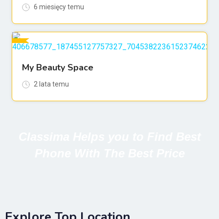
6 miesięcy temu
For Gabinety
My Beauty Space
2 lata temu
Classima Helps you to Find Best
Phone With The Best Price
Explore Top Location