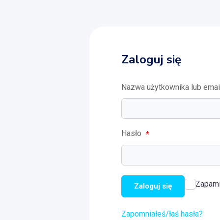
Zaloguj się
Nazwa użytkownika lub ema
Hasło
*
Zapami
Zaloguj się
Zapomniałeś/łaś hasła?