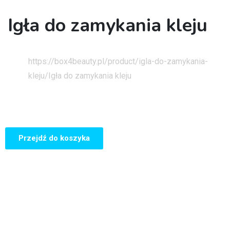
Igła do zamykania kleju
Strona główna
https://box4beauty.pl/product/igla-do-zamykania-
kleju/
Igła do zamykania kleju
Przejdź do koszyka