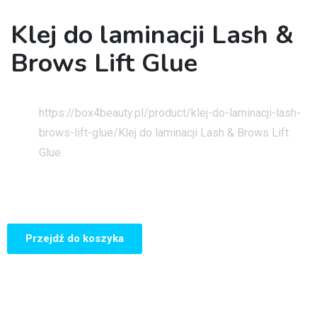
Klej do laminacji Lash &
Brows Lift Glue
Strona główna
https://box4beauty.pl/product/klej-do-laminacji-lash-
brows-lift-glue/
Klej do laminacji Lash & Brows Lift
Glue
Przejdź do koszyka