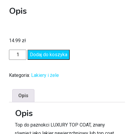
Opis
14.99
zł
Dodaj do koszyka
Kategoria:
Lakiery i żele
Opis
Opis
Top do paznokci LUXURY TOP COAT, znany
również jako lakier nawierzchniowy lub top coat,