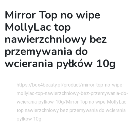
Mirror Top no wipe
MollyLac top
nawierzchniowy bez
przemywania do
wcierania pyłków 10g
Strona główna
https://box4beauty.pl/product/mirror-top-no-wipe-
mollylac-top-nawierzchniowy-bez-przemywania-do-
wcierania-pylkow-10g/
Mirror Top no wipe MollyLac
top nawierzchniowy bez przemywania do wcierania
pyłków 10g