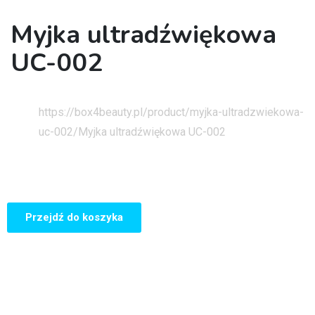
Myjka ultradźwiękowa
UC-002
Strona główna
https://box4beauty.pl/product/myjka-ultradzwiekowa-
uc-002/
Myjka ultradźwiękowa UC-002
Przejdź do koszyka