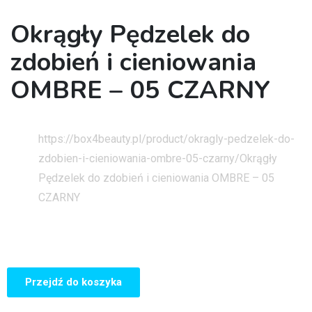
Okrągły Pędzelek do
zdobień i cieniowania
OMBRE – 05 CZARNY
Strona główna
https://box4beauty.pl/product/okragly-pedzelek-do-
zdobien-i-cieniowania-ombre-05-czarny/
Okrągły
Pędzelek do zdobień i cieniowania OMBRE – 05
CZARNY
Przejdź do koszyka