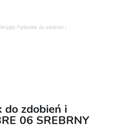
Okrągły Pędzelek do zdobień i
 do zdobień i
BRE 06 SREBRNY