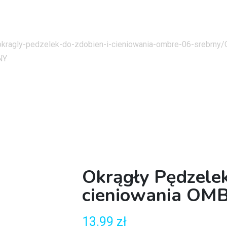
/okragly-pedzelek-do-zdobien-i-cieniowania-ombre-06-srebrny/
NY
Okrągły Pędzelek
cieniowania OM
13.99
zł