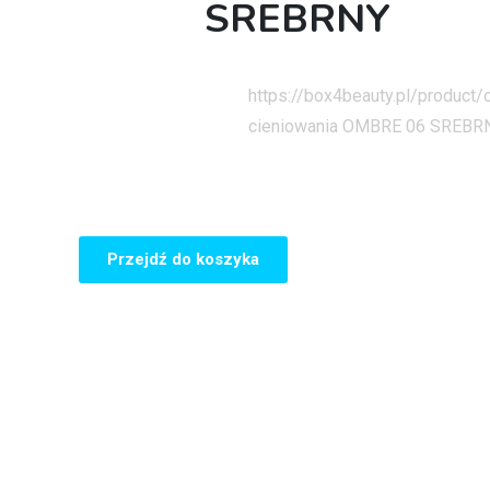
SREBRNY
Strona główna
https://box4beauty.pl/product
cieniowania OMBRE 06 SREBR
Przejdź do koszyka