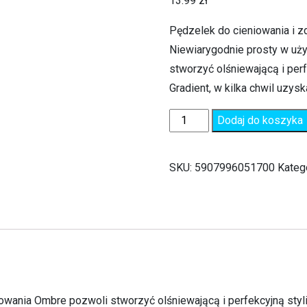
13.99
zł
Pędzelek do cieniowania i 
Niewiarygodnie prosty w uż
stworzyć olśniewającą i per
Gradient, w kilka chwil uzy
Dodaj do koszyka
SKU:
5907996051700
Kateg
owania Ombre pozwoli stworzyć olśniewającą i perfekcyjną styli