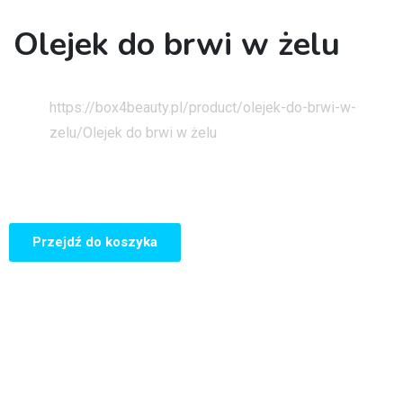
Olejek do brwi w żelu
Strona główna
https://box4beauty.pl/product/olejek-do-brwi-w-
zelu/
Olejek do brwi w żelu
Przejdź do koszyka