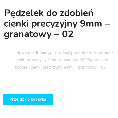
Pędzelek do zdobień
cienki precyzyjny 9mm –
granatowy – 02
Strona główna
https://box4beauty.pl/product/pedzelek-do-zdobien-
cienki-precyzyjny-9mm-granatowy-02/
Pędzelek do
zdobień cienki precyzyjny 9mm – granatowy – 02
Przejdź do koszyka