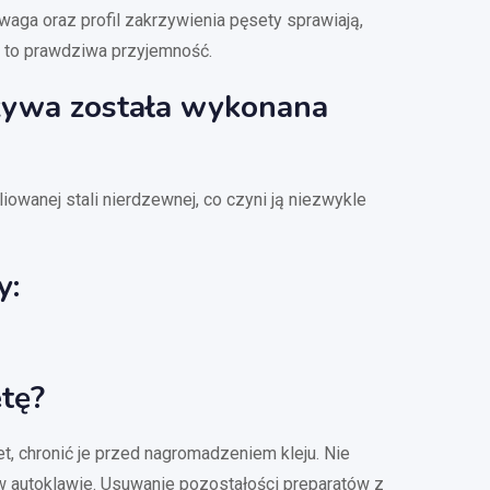
waga oraz profil zakrzywienia pęsety sprawiają,
cy to prawdziwa przyjemność.
zywa została wykonana
owanej stali nierdzewnej, co czyni ją niezwykle
y:
etę?
t, chronić je przed nagromadzeniem kleju. Nie
 w autoklawie. Usuwanie pozostałości preparatów z