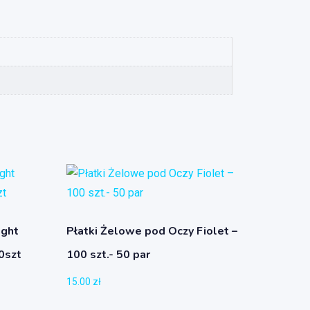
ight
Płatki Żelowe pod Oczy Fiolet –
60szt
100 szt.- 50 par
15.00
zł