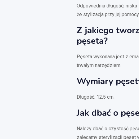
Odpowiednia długość, niska 
że stylizacja przy jej pomo
Z jakiego twor
pęseta?
Pęseta wykonana jest z emali
trwałym narzędziem.
Wymiary pęset
Długość: 12,5 cm.
Jak dbać o pęs
Należy dbać o czystość pęse
zalecamy sterylizacji pęset