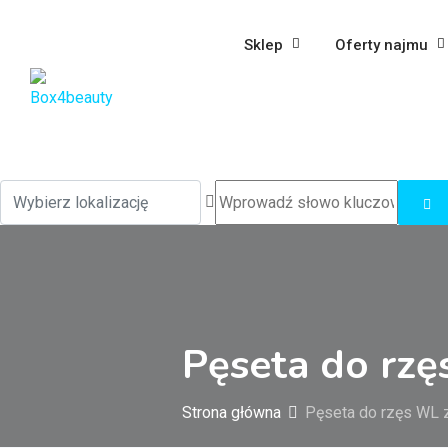
Sklep
Oferty najmu
Pęseta do rz
Strona główna
Pęseta do rzęs WL 