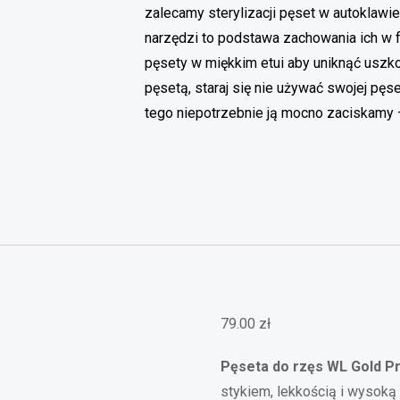
zalecamy sterylizacji pęset w autoklawi
narzędzi to podstawa zachowania ich w f
pęsety w miękkim etui aby uniknąć uszk
pęsetą, staraj się nie używać swojej pę
tego niepotrzebnie ją mocno zaciskamy 
79.00
zł
Pęseta do rzęs WL Gold P
stykiem, lekkością i wysoką 