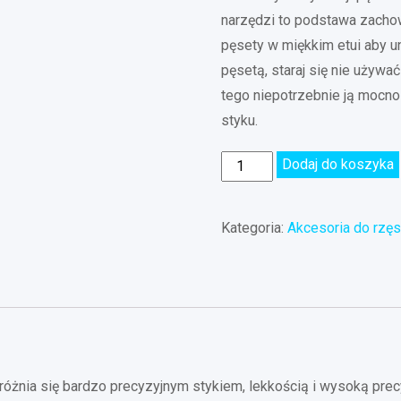
narzędzi to podstawa zachow
pęsety w miękkim etui aby 
pęsetą, staraj się nie używa
tego niepotrzebnie ją mocn
styku.
Dodaj do koszyka
Kategoria:
Akcesoria do rzę
óżnia się bardzo precyzyjnym stykiem, lekkością i wysoką precyz