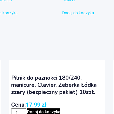
38.50
zł
15.00
zł
o koszyka
Dodaj do koszyka
Pilnik do paznokci 180/240,
manicure, Clavier, Zeberka Łódka
szary (bezpieczny pakiet) 10szt.
Cena:
17.99
zł
Dodaj do koszyka