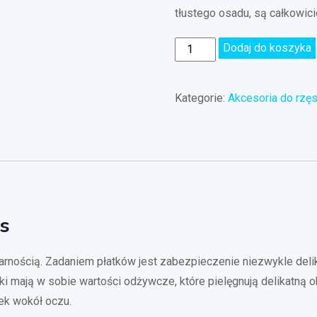
tłustego osadu, są całkowic
Dodaj do koszyka
Kategorie:
Akcesoria do rzę
ęs
larnością. Zadaniem płatków jest zabezpieczenie niezwykle deli
ki mają w sobie wartości odżywcze, które pielęgnują delikatną o
ek wokół oczu.