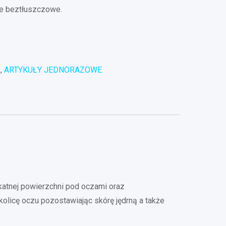
ie beztłuszczowe.
s
,
ARTYKUŁY JEDNORAZOWE
katnej powierzchni pod oczami oraz
kolicę oczu pozostawiając skórę jędrną a także