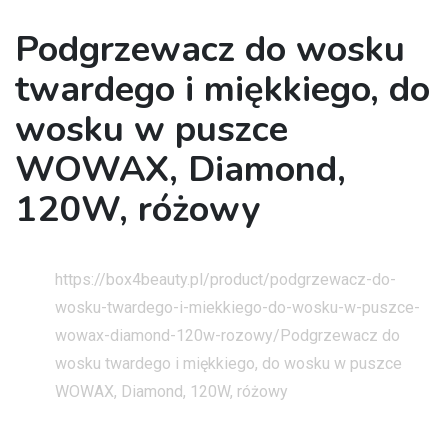
Podgrzewacz do wosku
twardego i miękkiego, do
wosku w puszce
WOWAX, Diamond,
120W, różowy
Strona główna
https://box4beauty.pl/product/podgrzewacz-do-
wosku-twardego-i-miekkiego-do-wosku-w-puszce-
wowax-diamond-120w-rozowy/
Podgrzewacz do
wosku twardego i miękkiego, do wosku w puszce
WOWAX, Diamond, 120W, różowy