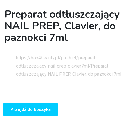
Preparat odtłuszczający
NAIL PREP, Clavier, do
paznokci 7ml
Strona główna
https://box4beauty.pl/product/preparat-
odtluszczajacy-nail-prep-clavier7ml/
Preparat
odtłuszczający NAIL PREP, Clavier, do paznokci 7ml
Przejdź do koszyka