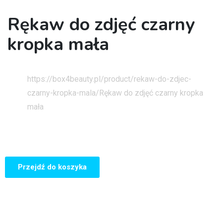
Rękaw do zdjęć czarny
kropka mała
Strona główna
https://box4beauty.pl/product/rekaw-do-zdjec-
czarny-kropka-mala/
Rękaw do zdjęć czarny kropka
mała
Przejdź do koszyka