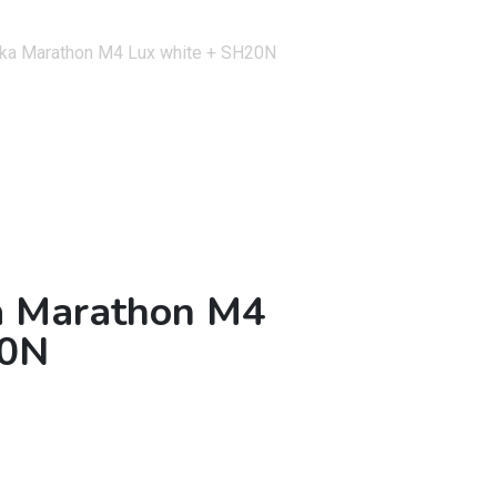
rka Marathon M4 Lux white + SH20N
a Marathon M4
20N