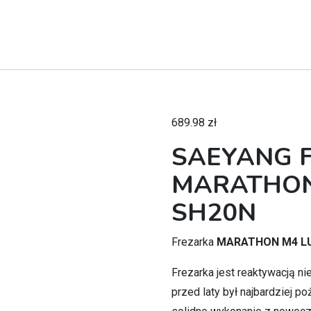
689.98
zł
SAEYANG 
MARATHON
SH20N
Frezarka
MARATHON M4 L
Frezarka jest reaktywacją
przed laty był najbardziej p