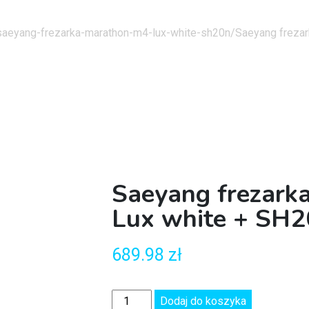
/saeyang-frezarka-marathon-m4-lux-white-sh20n/
Saeyang freza
Saeyang frezark
Lux white + SH
689.98
zł
Dodaj do koszyka