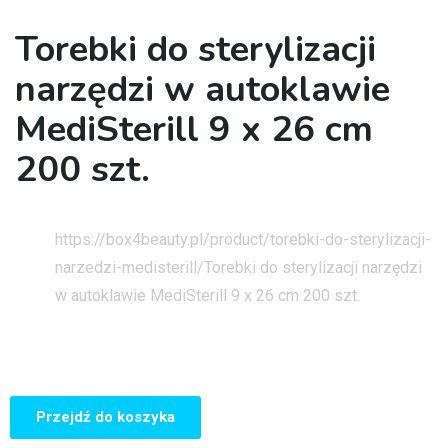
Torebki do sterylizacji
narzędzi w autoklawie
MediSterill 9 x 26 cm
200 szt.
Strona główna
https://box4beauty.pl/product/torebki-do-sterylizacji-
narzedzi-medisterill/
Torebki do sterylizacji narzędzi
w autoklawie MediSterill 9 x 26 cm 200 szt.
Przejdź do koszyka