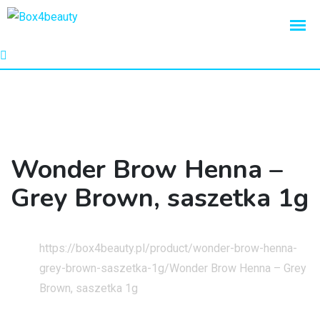
Wonder Brow Henna –
Grey Brown, saszetka 1g
Strona główna
https://box4beauty.pl/product/wonder-brow-henna-
grey-brown-saszetka-1g/
Wonder Brow Henna – Grey
Brown, saszetka 1g