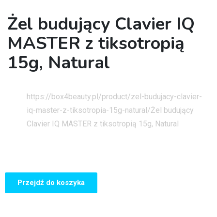
Żel budujący Clavier IQ
MASTER z tiksotropią
15g, Natural
Strona główna
https://box4beauty.pl/product/zel-budujacy-clavier-
iq-master-z-tiksotropia-15g-natural/
Żel budujący
Clavier IQ MASTER z tiksotropią 15g, Natural
Przejdź do koszyka