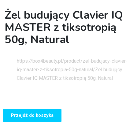
Żel budujący Clavier IQ
MASTER z tiksotropią
50g, Natural
Strona główna
https://box4beauty.pl/product/zel-budujacy-clavier-
iq-master-z-tiksotropia-50g-natural/
Żel budujący
Clavier IQ MASTER z tiksotropią 50g, Natural
Przejdź do koszyka