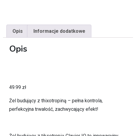
Opis
Informacje dodatkowe
Opis
49.99
zł
Żel budujący z thixotropiną – pełna kontrola,
perfekcyjna trwałość, zachwycający efekt!
Żel budujący z tiksotropią Clavier IQ to innowacyjny