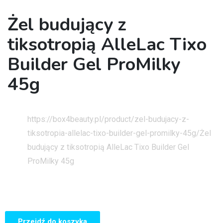
Żel budujący z
tiksotropią AlleLac Tixo
Builder Gel ProMilky
45g
Strona główna
https://box4beauty.pl/product/zel-budujacy-z-
tiksotropia-allelac-tixo-builder-gel-promilky-45g/
Żel
budujący z tiksotropią AlleLac Tixo Builder Gel
ProMilky 45g
Przejdź do koszyka