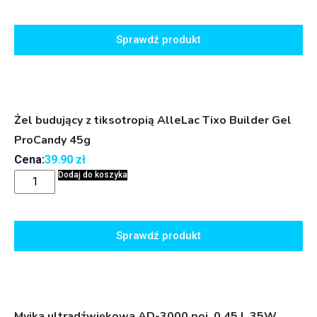
Sprawdź produkt
Żel budujący z tiksotropią AlleLac Tixo Builder Gel
ProCandy 45g
Cena:
39.90
zł
Dodaj do koszyka
Sprawdź produkt
Myjka ultradźwiękowa AD-3000 poj. 0,45 L 35W