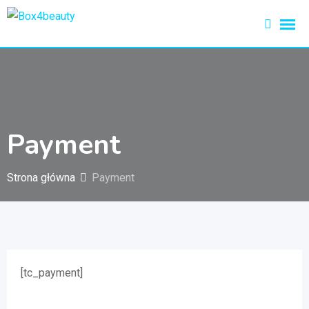
Przejdź
do
treści
Payment
Strona główna
Payment
[tc_payment]