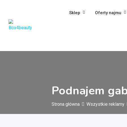
Przejdź
do
Sklep
Oferty najmu
treści
Podnajem gab
Strona główna
Wszystkie reklamy