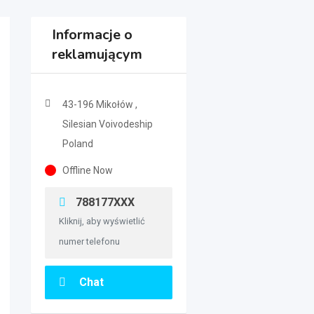
Informacje o
reklamującym
43-196 Mikołów ,
Silesian Voivodeship
Poland
Offline Now
788177XXX
Kliknij, aby wyświetlić
numer telefonu
Chat