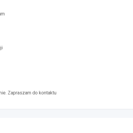
um
ji
cznie. Zapraszam do kontaktu