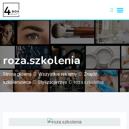
Przejdź
do
treści
roza.szkolenia
Strona główna
Wszystkie reklamy
Znajdź
szkoleniowca
Stylizacja rzęs
roza.szkolenia