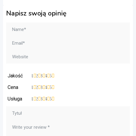
Napisz swoją opinię
Jakość
1
2
3
4
5
Cena
1
2
3
4
5
Usługa
1
2
3
4
5