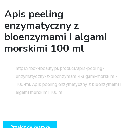
Apis peeling
enzymatyczny z
bioenzymami i algami
morskimi 100 ml
Strona główna
https://box4beauty.pl/product/apis-peeling-
enzymatyczny-z-bioenzymami-i-algami-morskimi-
100-ml/
Apis peeling enzymatyczny z bioenzymami i
algami morskimi 100 ml
Przejdź do koszyka