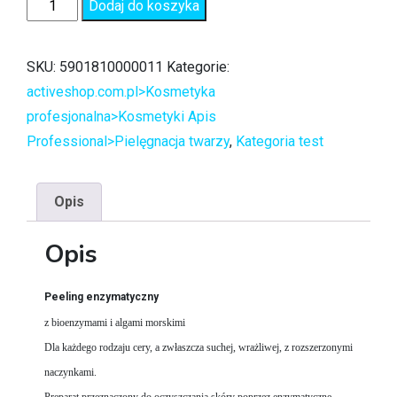
Dodaj do koszyka
SKU:
5901810000011
Kategorie:
activeshop.com.pl>Kosmetyka
profesjonalna>Kosmetyki Apis
Professional>Pielęgnacja twarzy
,
Kategoria test
Opis
Opis
Peeling enzymatyczny
z bioenzymami i algami morskimi
Dla każdego rodzaju cery, a zwłaszcza suchej, wrażliwej, z rozszerzonymi
naczynkami.
Preparat przeznaczony do oczyszczania skóry poprzez enzymatyczne