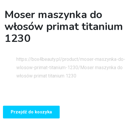
Moser maszynka do
włosów primat titanium
1230
Strona główna
https://box4beauty.pl/product/moser-maszynka-do-
wlosow-primat-titanium-1230/
Moser maszynka do
włosów primat titanium 1230
Przejdź do koszyka