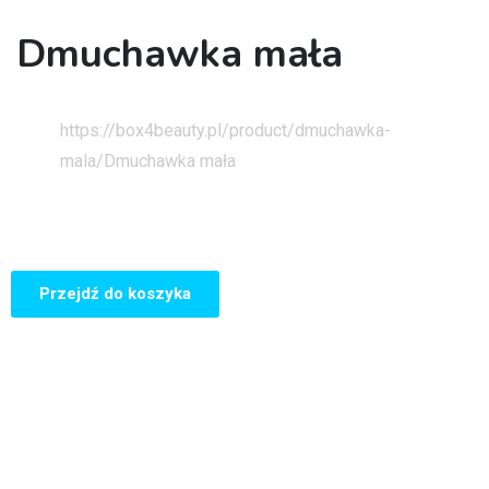
Dmuchawka mała
Strona główna
https://box4beauty.pl/product/dmuchawka-
mala/
Dmuchawka mała
Przejdź do koszyka