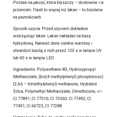
Postaw na jakość, która błyszczy – dosłownie i w
przenośni. Flash to więcej niż lakier – to biżuteria
na paznokciach.
Sposób użycia: Przed użyciem dokładnie
wstrząsnąć lakier. Lakier nakładać na bazę
hybrydową. Nanieść dwie cienkie warstwy i
utwardzić każdą z nich przez 120 s w lampie UV
lub 60 s w lampie LED.
Ingriedients: Polyurethane-80, Hydroxypropyl
Methacrylate, (bis(4-methylphenyl) phosphoroso)
(2,4,6 – trimethylphenyl) methanone, Hydrated
Silica, Polymethyl Methacrylate, Dimethicone, +/-:
CI 77891, CI 77510, CI 73360, CI 77492, CI
77491, CI 60725, CI 77288.