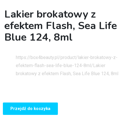
Lakier brokatowy z
efektem Flash, Sea Life
Blue 124, 8ml
Strona główna
https://box4beauty.pl/product/lakier-brokatowy-z-
efektem-flash-sea-life-blue-124-8ml/
Lakier
brokatowy z efektem Flash, Sea Life Blue 124, 8ml
Przejdź do koszyka