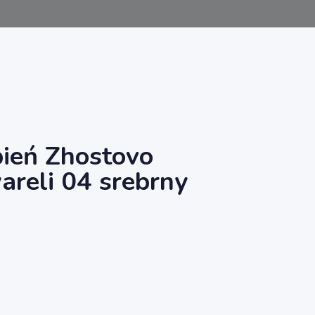
bień Zhostovo
reli 04 srebrny