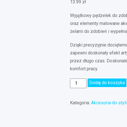
13.99
zł
Wyjątkowy pędzelek do zdob
oraz elementy malowane akw
żelami do zdobień i wypełni
Dzięki precyzyjnie dociętem
zapewni doskonały efekt art
przez długo czas. Doskonal
komfort pracy.
Dodaj do koszyka
Kategoria:
Akcesoria do styli