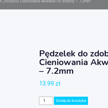
ń Zhostovo Cieniowania Akwareli 04 srebrny – 7.2mm
Pędzelek do zdo
Cieniowania Akwa
– 7.2mm
13.99
zł
Dodaj do koszyka