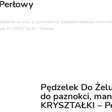
Perłowy
/pedzelek-do-zelu-z-cyrkoniami-do-paznokci-manicure-4-kryszta
icure #4 KRYSZTAŁKI – Perłowy
Pędzelek Do Żelu
do paznokci, man
KRYSZTAŁKI – P