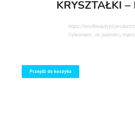
KRYSZTAŁKI – 
Strona główna
https://box4beauty.pl/product
Cyrkoniami , do paznokci, man
Przejdź do koszyka