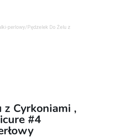
lki-perlowy/
Pędzelek Do Żelu z
 z Cyrkoniami ,
icure #4
erłowy