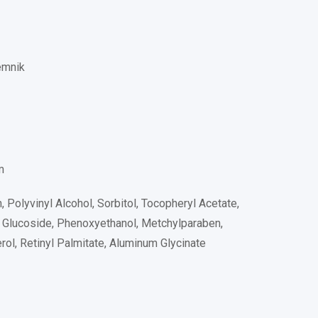
emnik
m
n, Polyvinyl Alcohol, Sorbitol, Tocopheryl Acetate,
yl Glucoside, Phenoxyethanol, Metchylparaben,
ol, Retinyl Palmitate, Aluminum Glycinate