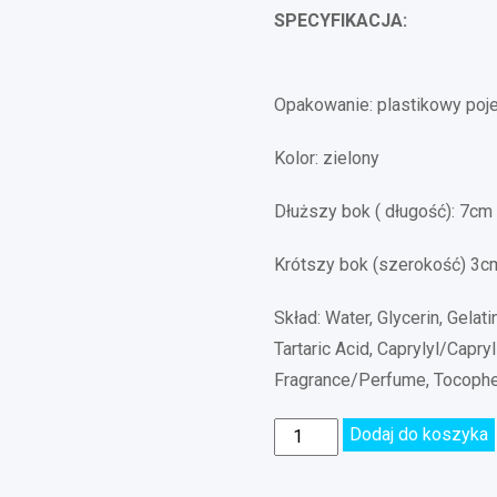
SPECYFIKACJA:
Opakowanie: plastikowy poj
Kolor: zielony
Dłuższy bok ( długość): 7cm
Krótszy bok (szerokość) 3c
Skład: Water, Glycerin, Gelati
Tartaric Acid, Caprylyl/Capr
Fragrance/Perfume, Tocopher
Dodaj do koszyka