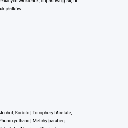
łnianych włókienek, dopasowują się do
uk płatków.
Alcohol, Sorbitol, Tocopheryl Acetate,
, Phenoxyethanol, Metchylparaben,