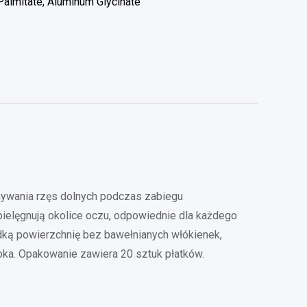
Palmitate, Aluminum Glycinate
mywania rzęs dolnych podczas zabiegu
 pielęgnują okolice oczu, odpowiednie dla każdego
adką powierzchnię bez bawełnianych włókienek,
oka. Opakowanie zawiera 20 sztuk płatków.