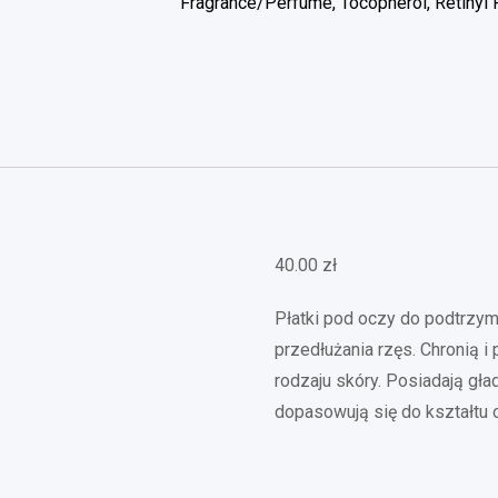
Fragrance/Perfume, Tocopherol, Retinyl 
40.00
zł
Płatki pod oczy do podtrzy
przedłużania rzęs. Chronią i
rodzaju skóry. Posiadają gł
dopasowują się do kształtu 