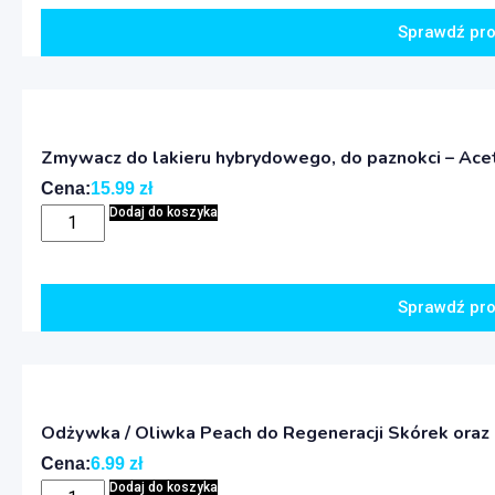
Sprawdź pro
Zmywacz do lakieru hybrydowego, do paznokci – Aceto
Cena:
15.99
zł
Dodaj do koszyka
Sprawdź pro
Odżywka / Oliwka Peach do Regeneracji Skórek oraz P
Cena:
6.99
zł
Dodaj do koszyka