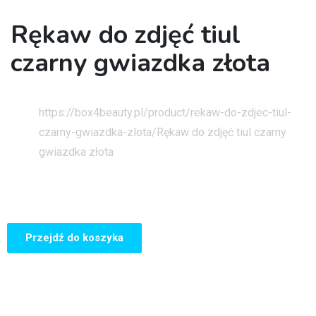
Rękaw do zdjęć tiul
czarny gwiazdka złota
Strona główna
https://box4beauty.pl/product/rekaw-do-zdjec-tiul-
czarny-gwiazdka-zlota/
Rękaw do zdjęć tiul czarny
gwiazdka złota
Przejdź do koszyka