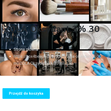
ZOLA Oksydant 3% 30
ml
Strona główna
https://box4beauty.pl/product/zola-oksydant-3-30-
ml/
ZOLA Oksydant 3% 30 ml
Przejdź do koszyka