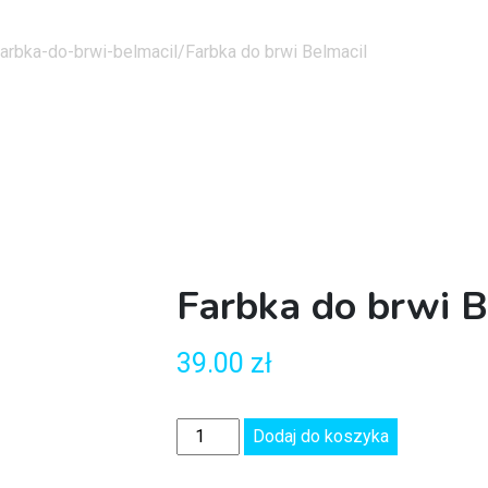
farbka-do-brwi-belmacil/
Farbka do brwi Belmacil
Farbka do brwi B
39.00
zł
Dodaj do koszyka