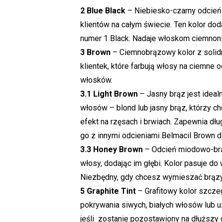
2 Blue Black
– Niebiesko-czarny odcień
klientów na całym świecie. Ten kolor dod
numer 1 Black. Nadaje włoskom ciemnoni
3 Brown
– Ciemnobrązowy kolor z solid
klientek, które farbują włosy na ciemne 
włosków.
3.1 Light Brown
– Jasny brąz jest idealn
włosów – blond lub jasny brąz, którzy ch
efekt na rzęsach i brwiach. Zapewnia dłu
go z innymi odcieniami Belmacil Brown d
3.3 Honey Brown
– Odcień miodowo-brą
włosy, dodając im głębi. Kolor pasuje d
Niezbędny, gdy chcesz wymieszać brązy 
5 Graphite Tint
– Grafitowy kolor szcze
pokrywania siwych, białych włosów lub u
jeśli zostanie pozostawiony na dłuższy 