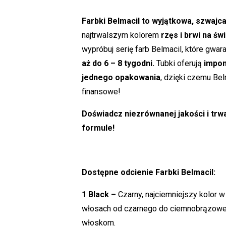
Farbki Belmacil to wyjątkowa, szwajc
najtrwalszym kolorem
rzęs i brwi na św
wypróbuj serię farb Belmacil, które gwar
aż do 6 – 8 tygodni.
Tubki oferują
impon
jednego opakowania
, dzięki czemu Be
finansowe!
Doświadcz niezrównanej jakości i trwa
formule!
Dostępne odcienie Farbki Belmacil:
1 Black –
Czarny, najciemniejszy kolor w 
włosach od czarnego do ciemnobrązoweg
włoskom.