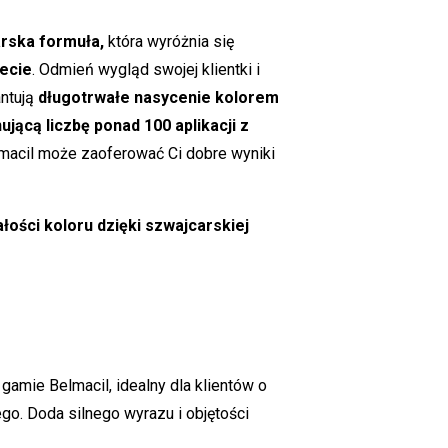
arska formuła,
która wyróżnia się
iecie
. Odmień wygląd swojej klientki i
antują
długotrwałe nasycenie kolorem
ującą liczbę ponad 100 aplikacji z
lmacil może zaoferować Ci dobre wyniki
łości koloru dzięki szwajcarskiej
gamie Belmacil, idealny dla klientów o
o. Doda silnego wyrazu i objętości