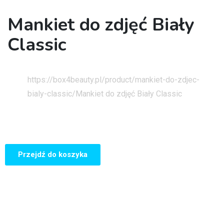
Mankiet do zdjęć Biały
Classic
Strona główna
https://box4beauty.pl/product/mankiet-do-zdjec-
bialy-classic/
Mankiet do zdjęć Biały Classic
Przejdź do koszyka