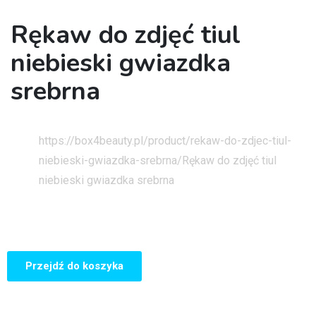
Rękaw do zdjęć tiul
niebieski gwiazdka
srebrna
Strona główna
https://box4beauty.pl/product/rekaw-do-zdjec-tiul-
niebieski-gwiazdka-srebrna/
Rękaw do zdjęć tiul
niebieski gwiazdka srebrna
Przejdź do koszyka