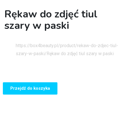
Rękaw do zdjęć tiul
szary w paski
Strona główna
https://box4beauty.pl/product/rekaw-do-zdjec-tiul-
szary-w-paski/
Rękaw do zdjęć tiul szary w paski
Przejdź do koszyka