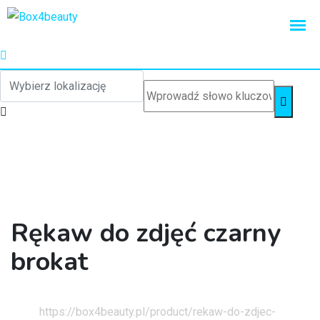
Rękaw do zdjęć czarny
brokat
Strona główna
https://box4beauty.pl/product/rekaw-do-zdjec-